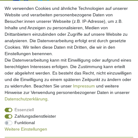
Wir verwenden Cookies und ähnliche Technologien auf unserer
Website und verarbeiten personenbezogene Daten von
Besucher:innen unserer Webseite (z.B. IP-Adresse), um z.B.
Inhalte und Anzeigen zu personalisieren, Medien von
Drittanbietern einzubinden oder Zugriffe auf unsere Website zu
analysieren. Die Datenverarbeitung erfolgt erst durch gesetzte
Cookies. Wir teilen diese Daten mit Dritten, die wir in den
Einstellungen benennen.
Die Datenverarbeitung kann mit Einwilligung oder aufgrund eines
berechtigten Interesses erfolgen. Die Zustimmung kann erteilt
oder abgelehnt werden. Es besteht das Recht, nicht einzuwilligen
und die Einwilligung zu einem späteren Zeitpunkt zu ändern oder
KONTAKT
zu widerrufen. Beachten Sie unser
Impressum
und weitere
Hinweise zur Verwendung personenbezogener Daten in unserer
FloraPren GmbH
Daten­schutz­erklärung
.
0365 / 800 97 43
Essenziell
Info@Lixum.de
Zahlungsdienstleister
Montag - Freitag, 08:00 - 18:00
Funktional
Weitere Einstellungen